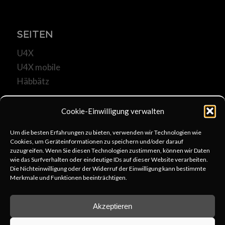
SEITEN
U4X
U4X mobile
Häbbätz
Cookie-Einwilligung verwalten
Um die besten Erfahrungen zu bieten, verwenden wir Technologien wie
Cookies, um Geräteinformationen zu speichern und/oder darauf
KOMMUNIKATION
zuzugreifen. Wenn Sie diesen Technologien zustimmen, können wir Daten
wie das Surfverhalten oder eindeutige IDs auf dieser Website verarbeiten.
u4x@web.de
Die Nichteinwilligung oder der Widerruf der Einwilligung kann bestimmte
Merkmale und Funktionen beeinträchtigen.
+49 6253 806333
schreib uns
Akzeptieren