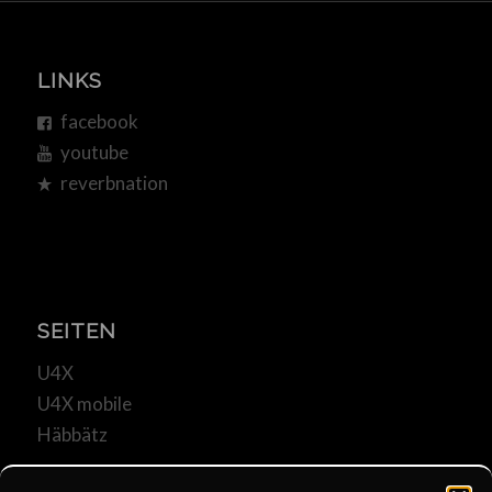
LINKS
facebook
youtube
reverbnation
SEITEN
U4X
U4X mobile
Häbbätz