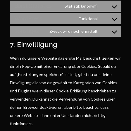
Burst Statistics
to
Statistik (anonym)
Consent
service
WordPress
to
Funktional
google-
Consent
service
analytics
Sonstiges
to
Zweck wird noch ermittelt
burst-
Consent
service
statistics
7. Einwilligung
to
wordpress
service
Wenn du unsere Website das erste Mal besuchst, zeigen wir
sonstiges
dir ein Pop-Up mit einer Erklärung über Cookies. Sobald du
auf „Einstellungen speichern“ klickst, gibst du uns deine
Einwilligung alle von dir gewählten Kategorien von Cookies
und Plugins wie in dieser Cookie-Erklärung beschrieben zu
verwenden. Du kannst die Verwendung von Cookies über
deinen Browser deaktivieren, aber bitte beachte, dass
unsere Website dann unter Umständen nicht richtig
funktioniert.