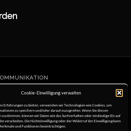
erden
KOMMUNIKATION
4x@web.de
Cookie-Einwilligung verwalten
49 6253 806333
chreib uns
en Erfahrungen zu bieten, verwenden wir Technologien wie Cookies, um
mationen zu speichern und/oder darauf zuzugreifen. Wenn Sie diesen
 zustimmen, können wir Daten wie das Surfverhalten oder eindeutige IDs auf
te verarbeiten. Die Nichteinwilligung oder der Widerruf der Einwilligung kann
erkmale und Funktionen beeinträchtigen.