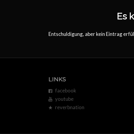
Es k
Entschuldigung, aber kein Eintrag erfül
LINKS
facebook
youtube
reverbnation