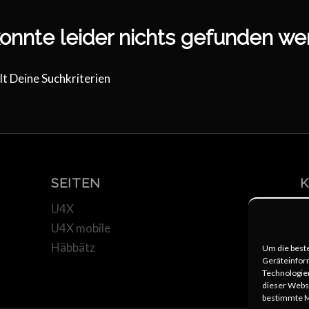
onnte leider nichts gefunden w
lt Deine Suchkriterien
SEITEN
U4X
u
U4X mobile
+
Häbbätz
s
Um die best
Geräteinfor
Technologien
dieser Websi
bestimmte M