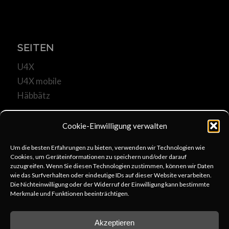
SEITEN
U4X
U4X mobile
Häbbätz
Cookie-Einwilligung verwalten
Um die besten Erfahrungen zu bieten, verwenden wir Technologien wie
Cookies, um Geräteinformationen zu speichern und/oder darauf
KOMMUNIKATION
zuzugreifen. Wenn Sie diesen Technologien zustimmen, können wir Daten
wie das Surfverhalten oder eindeutige IDs auf dieser Website verarbeiten.
u4x@web.de
Die Nichteinwilligung oder der Widerruf der Einwilligung kann bestimmte
Merkmale und Funktionen beeinträchtigen.
+49 6253 806333
schreib uns
Akzeptieren