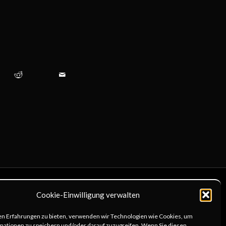
Cookie-Einwilligung verwalten
KOMMUNIKATION
en Erfahrungen zu bieten, verwenden wir Technologien wie Cookies, um
4x@web.de
mationen zu speichern und/oder darauf zuzugreifen. Wenn Sie diesen