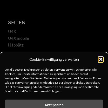
SEITEN
U4X
U4X mobile
Häbbätz
Cookie-Einwilligung verwalten
Um die besten Erfahrungen zu bieten, verwenden wir Technologien wie
Cookies, um Geräteinformationen zu speichern und/oder darauf
KOMMUNIKATION
zuzugreifen. Wenn Sie diesen Technologien zustimmen, können wir Daten
wie das Surfverhalten oder eindeutige IDs auf dieser Website verarbeiten.
u4x@web.de
Die Nichteinwilligung oder der Widerruf der Einwilligung kann bestimmte
Merkmale und Funktionen beeinträchtigen.
+49 6253 806333
schreib uns
Akzeptieren