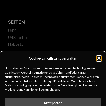
SEITEN
U4X
U4X mobile
Häbbätz
Cookie-Einwilligung verwalten
Um die besten Erfahrungen zu bieten, verwenden wir Technologien wie
Cookies, um Geräteinformationen zu speichern und/oder darauf
KOMMUNIKATION
zuzugreifen. Wenn Sie diesen Technologien zustimmen, können wir Daten
wie das Surfverhalten oder eindeutige IDs auf dieser Website verarbeiten.
u4x@web.de
Die Nichteinwilligung oder der Widerruf der Einwilligung kann bestimmte
Merkmale und Funktionen beeinträchtigen.
+49 6253 806333
schreib uns
Akzeptieren