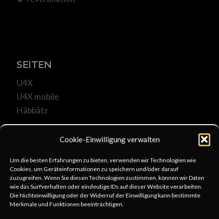
SEITEN
U4X
U4X mobile
Häbbätz
Cookie-Einwilligung verwalten
Um die besten Erfahrungen zu bieten, verwenden wir Technologien wie
Cookies, um Geräteinformationen zu speichern und/oder darauf
KOMMUNIKATION
zuzugreifen. Wenn Sie diesen Technologien zustimmen, können wir Daten
wie das Surfverhalten oder eindeutige IDs auf dieser Website verarbeiten.
u4x@web.de
Die Nichteinwilligung oder der Widerruf der Einwilligung kann bestimmte
Merkmale und Funktionen beeinträchtigen.
+49 6253 806333