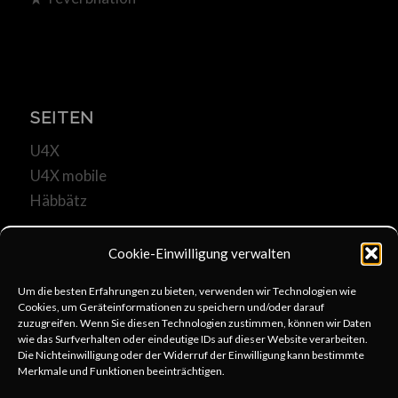
SEITEN
U4X
U4X mobile
Häbbätz
Cookie-Einwilligung verwalten
Um die besten Erfahrungen zu bieten, verwenden wir Technologien wie
Cookies, um Geräteinformationen zu speichern und/oder darauf
KOMMUNIKATION
zuzugreifen. Wenn Sie diesen Technologien zustimmen, können wir Daten
wie das Surfverhalten oder eindeutige IDs auf dieser Website verarbeiten.
u4x@web.de
Die Nichteinwilligung oder der Widerruf der Einwilligung kann bestimmte
Merkmale und Funktionen beeinträchtigen.
+49 6253 806333