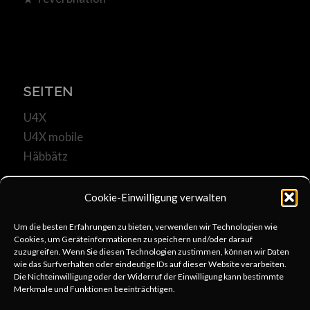
SEITEN
U4X
U4X mobile
Häbbätz
Cookie-Einwilligung verwalten
Um die besten Erfahrungen zu bieten, verwenden wir Technologien wie
Cookies, um Geräteinformationen zu speichern und/oder darauf
KOMMUNIKATION
zuzugreifen. Wenn Sie diesen Technologien zustimmen, können wir Daten
wie das Surfverhalten oder eindeutige IDs auf dieser Website verarbeiten.
u4x@web.de
Die Nichteinwilligung oder der Widerruf der Einwilligung kann bestimmte
Merkmale und Funktionen beeinträchtigen.
+49 6253 806333