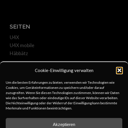
SEITEN
U4X
U4X mobile
Häbbätz
Cookie-Einwilligung verwalten
Um die besten Erfahrungen zu bieten, verwenden wir Technologien wie
Cookies, um Geräteinformationen zu speichern und/oder darauf
KOMMUNIKATION
zuzugreifen. Wenn Sie diesen Technologien zustimmen, können wir Daten
wie das Surfverhalten oder eindeutige IDs auf dieser Website verarbeiten.
u4x@web.de
Die Nichteinwilligung oder der Widerruf der Einwilligung kann bestimmte
Merkmale und Funktionen beeinträchtigen.
+49 6253 806333
schreib uns
Akzeptieren