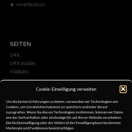
reverbnation
SEITEN
U4X
U4X mobile
Häbbätz
Cookie-Einwilligung verwalten
Um die besten Erfahrungen zu bieten, verwenden wir Technologien wie
Cookies, um Geräteinformationen zu speichern und/oder darauf
KOMMUNIKATION
zuzugreifen. Wenn Sie diesen Technologien zustimmen, können wir Daten
wie das Surfverhalten oder eindeutige IDs auf dieser Website verarbeiten.
u4x@web.de
Die Nichteinwilligung oder der Widerruf der Einwilligung kann bestimmte
Merkmale und Funktionen beeinträchtigen.
+49 6253 806333