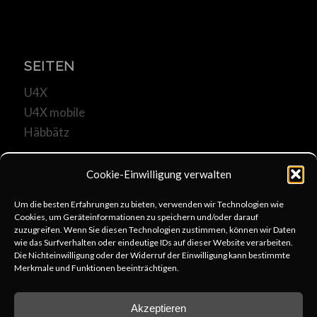
SEITEN
U4X
U4X mobile
Häbbätz
Cookie-Einwilligung verwalten
Um die besten Erfahrungen zu bieten, verwenden wir Technologien wie
Cookies, um Geräteinformationen zu speichern und/oder darauf
KOMMUNIKATION
zuzugreifen. Wenn Sie diesen Technologien zustimmen, können wir Daten
wie das Surfverhalten oder eindeutige IDs auf dieser Website verarbeiten.
u4x@web.de
Die Nichteinwilligung oder der Widerruf der Einwilligung kann bestimmte
Merkmale und Funktionen beeinträchtigen.
+49 6253 806333
schreib uns
Akzeptieren