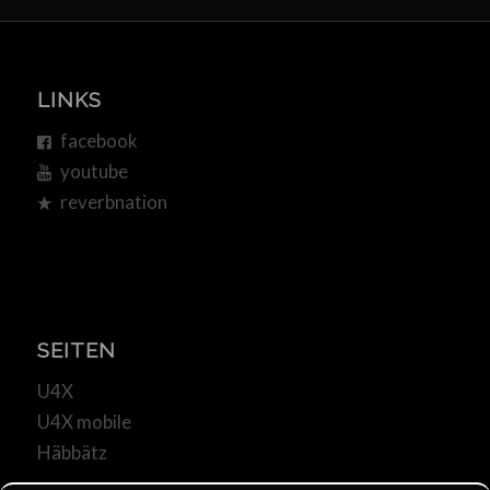
LINKS
facebook
youtube
reverbnation
SEITEN
U4X
U4X mobile
Häbbätz