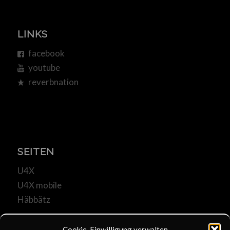
LINKS
facebook
youtube
reverbnation
SEITEN
U4X
U4X mobile
Häbbätz
Cookie-Einwilligung verwalten