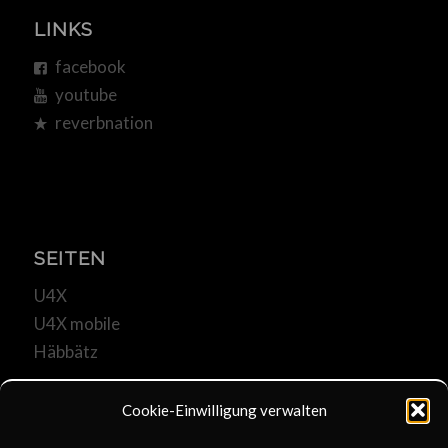
LINKS
facebook
youtube
reverbnation
SEITEN
U4X
U4X mobile
Häbbätz
Cookie-Einwilligung verwalten